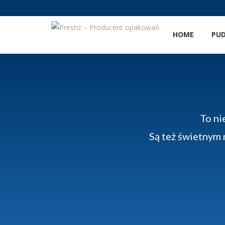
HOME
PUD
To ni
Są też świetnym