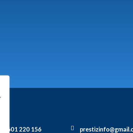
,
48 601 220 156
prestizinfo@gmail